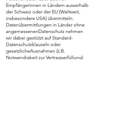
Empfängerinnen in Ländern ausserhalb
der Schweiz oder der EU (Weltweit,
insbesondere USA) übermitteln.
Datenübermittlungen in Länder ohne
angemessenenDatenschutz nehmen
wir dabei gestützt auf Standard-
Datenschutzklauseln oder
gesetzlicheAusnahmen (z.B.
Notwendigkeit zur Vertragserfüllung)
vor.
Ihre Rechte in Bezug auf Ihre
Personendaten
Sie haben die folgenden Rechte in
Bezug auf Personendaten, die Sie
betreffen:
Das Recht, Auskunft darüber zu
erhalten, welche Personendaten wir